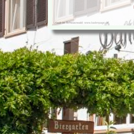
Urlaub im Schwarzwald:
www.badenpage.de