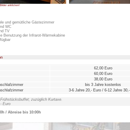
Bilder anklicken!
ble und gemütliche Gästezimmer
und WC
und TV
se Benutzung der Infrarot-Wärmekabine
fügbar
on
62,00 Euro
60,00 Euro
38,00 Euro
rnschlafzimmer
bis 3 Jahre kostenlos
rnschlafzimmer
3-6 Jahre 20,- Euro / 6-12 Jahre 30,
 Frühstücksbuffet; zuzüglich Kurtaxe.
,- Euro
0h / Abreise bis 10:00h