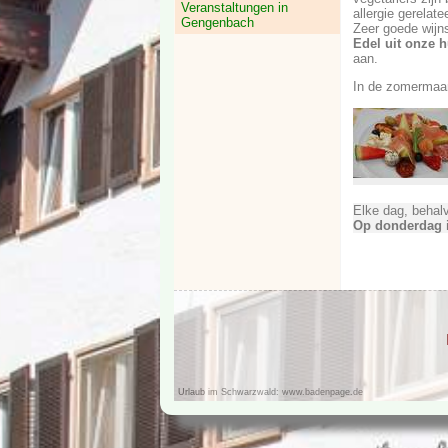
Veranstaltungen in
allergie gerelat
Gengenbach
Zeer goede wijn
Edel uit onze hu
aan.
In de zomermaan
Elke dag, behal
Op donderdag i
Urlaub im Schwarzwald:
www.badenpage.de