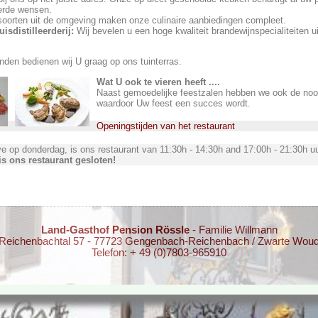
eerde wensen.
soorten uit de omgeving maken onze culinaire aanbiedingen compleet.
isdistilleerderij:
Wij bevelen u een hoge kwaliteit brandewijnspecialiteiten ui
den bedienen wij U graag op ons tuinterras.
Wat U ook te vieren heeft ....
Naast gemoedelijke feestzalen hebben we ook de nood
waardoor Uw feest een succes wordt.
Openingstijden van het restaurant
ve op donderdag, is ons restaurant van 11:30h - 14:30h and 17:00h - 21:30h u
s ons restaurant gesloten!
Land-Gasthof Pension Rössle
- Familie Willmann
Reichenbachtal 57 - 77723 Gengenbach-Reichenbach / Zwarte Wou
Telefon: + 49 (0)7803-965910