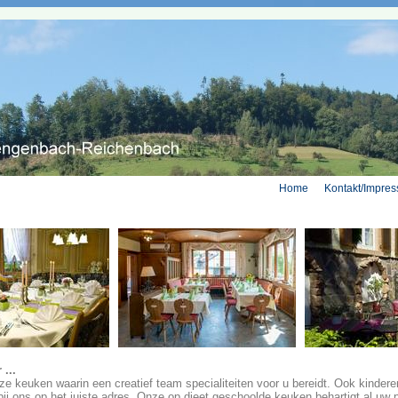
Home
Kontakt/Impre
 ...
ze keuken waarin een creatief team specialiteiten voor u bereidt. Ook kindere
 bij ons op het juiste adres. Onze op dieet geschoolde keuken behartigt al uw 