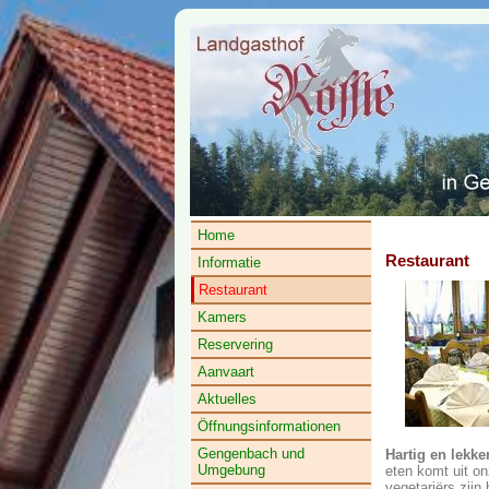
Home
Restaurant
Informatie
Restaurant
Kamers
Reservering
Aanvaart
Aktuelles
Öffnungsinformationen
Gengenbach und
Hartig en lekker
Umgebung
eten komt uit on
vegetariërs zijn