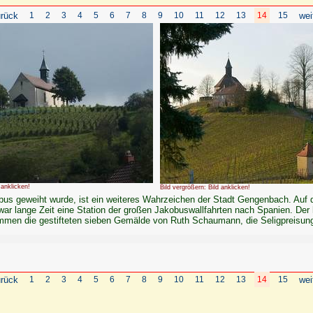
rück
1
2
3
4
5
6
7
8
9
10
11
12
13
14
15
wei
 anklicken!
Bild vergrößern: Bild anklicken!
obus geweiht wurde, ist ein weiteres Wahrzeichen der Stadt Gengenbach. Auf 
war lange Zeit eine Station der großen Jakobuswallfahrten nach Spanien. Der 
ammen die gestifteten sieben Gemälde von Ruth Schaumann, die Seligpreisung
rück
1
2
3
4
5
6
7
8
9
10
11
12
13
14
15
wei