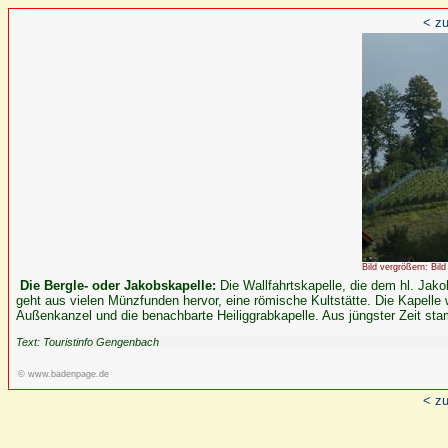
< zu
Bild vergrößern: Bild
Die Bergle- oder Jakobskapelle:
Die Wallfahrtskapelle, die dem hl. Jak
geht aus vielen Münzfunden hervor, eine römische Kultstätte. Die Kapelle 
Außenkanzel und die benachbarte Heiliggrabkapelle. Aus jüngster Zeit st
Text: Touristinfo Gengenbach
© www.badenpage.de
< zu