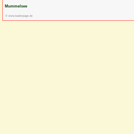
Mummelsee
© www.badenpage.de