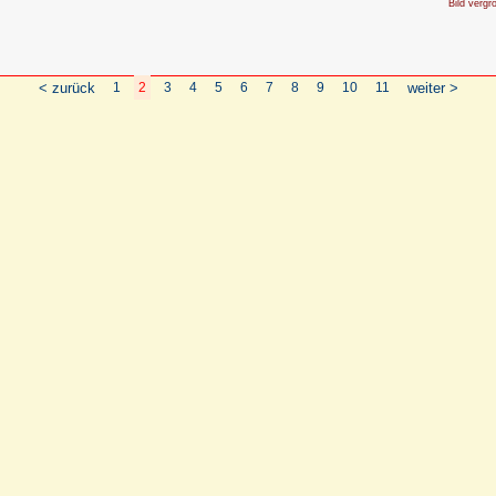
Bild vergr
< zurück
1
2
3
4
5
6
7
8
9
10
11
weiter >