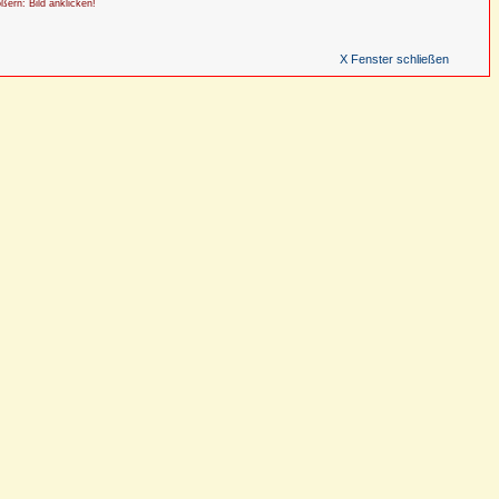
ößern: Bild anklicken!
X Fenster schließen