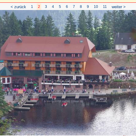
< zurück
1
2
3
4
5
6
7
8
9
10
11
weiter >