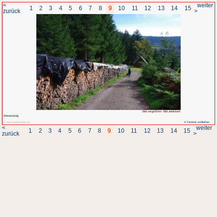
<
1
2
3
4
5
6
7
8
zurück