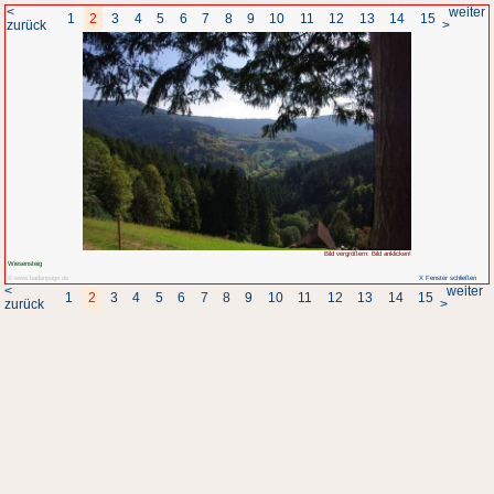
<
1
2
3
4
5
6
7
8
zurück