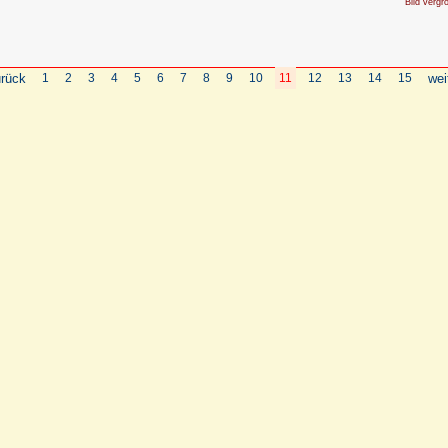
Bild vergr
rück
1
2
3
4
5
6
7
8
9
10
11
12
13
14
15
wei