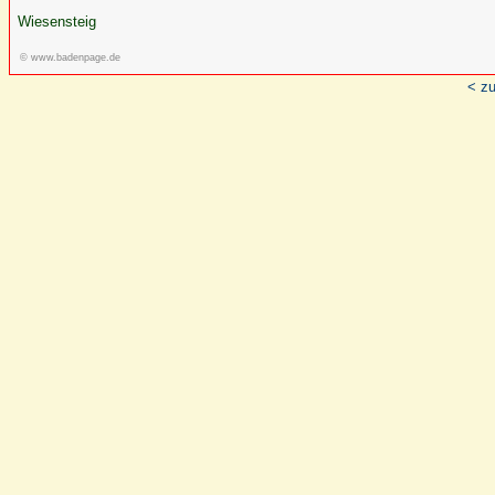
Wiesensteig
© www.badenpage.de
< zu