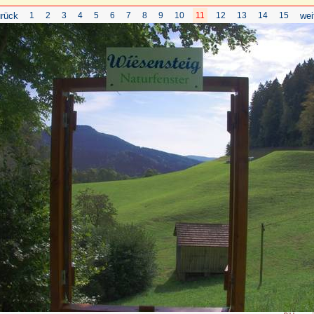
rück
1
2
3
4
5
6
7
8
9
10
11
12
13
14
15
wei