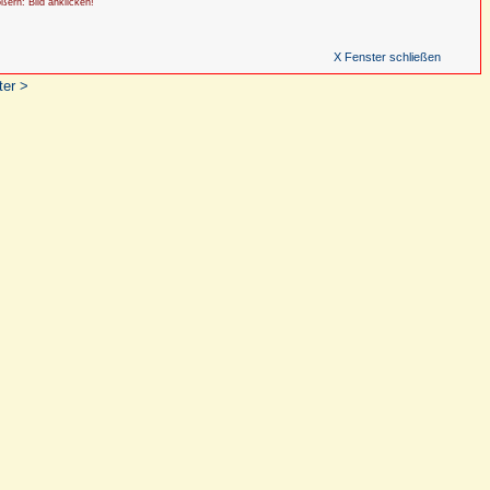
ößern: Bild anklicken!
X Fenster schließen
ter >