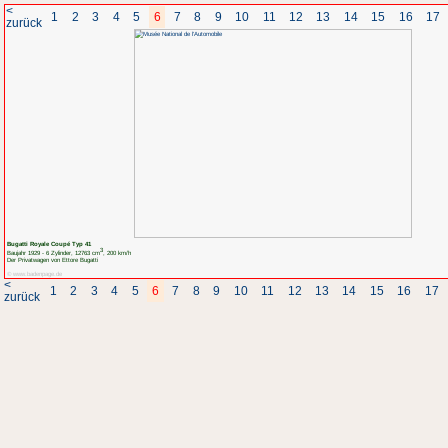
<
1
2
3
4
5
6
7
8
zurück