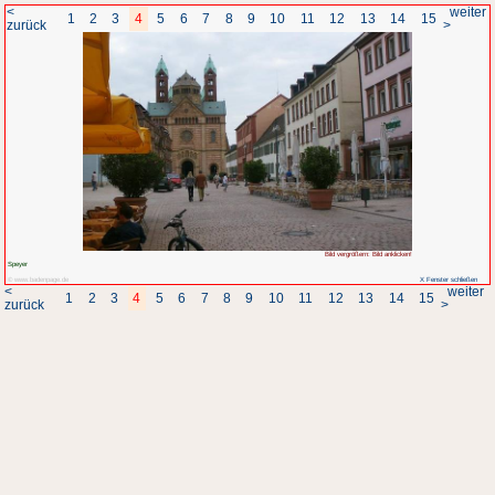
<
1
2
3
4
5
6
7
8
zurück