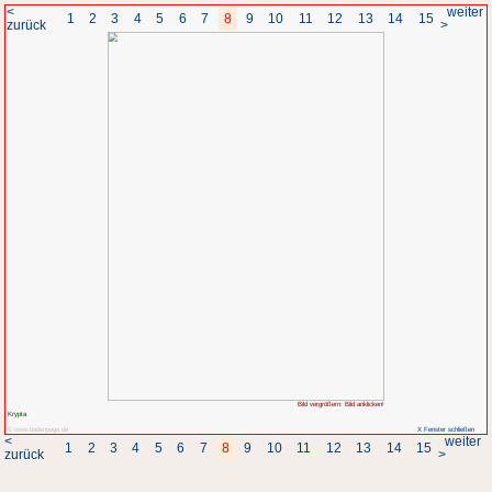
<
1
2
3
4
5
6
7
8
zurück