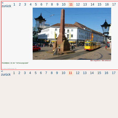
<
1
2
3
4
5
6
7
8
zurück