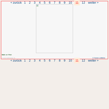
< zurück
1
2
3
4
5
6