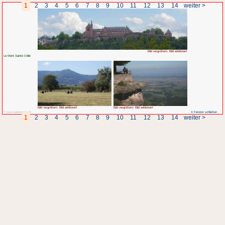
1
2
3
4
5
6
7
8
Le Mont Sainte Odile
Bild vergrößern: Bild anklicken!