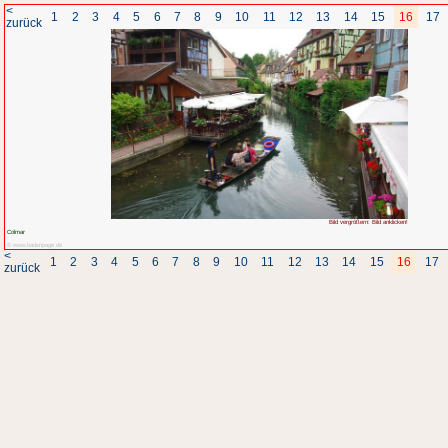
<
1
2
3
4
5
6
7
8
zurück