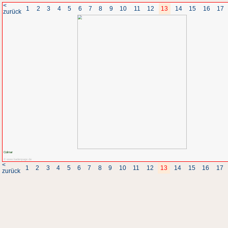
<
1
2
3
4
5
6
7
8
zurück