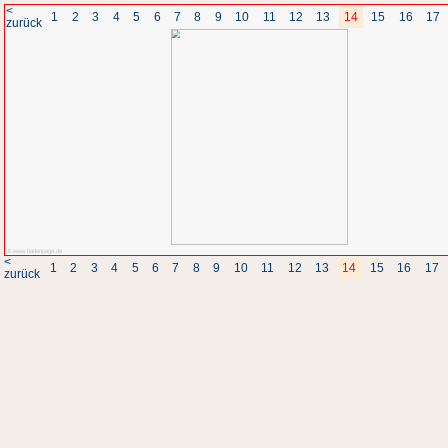
<
1
2
3
4
5
6
7
8
zurück