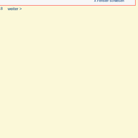
X Fenster schließen
18
weiter >