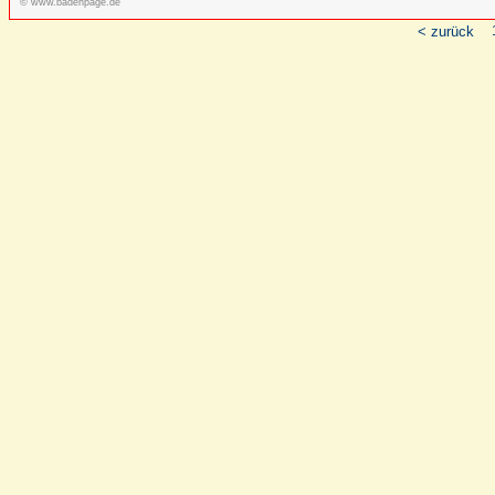
© www.badenpage.de
< zurück