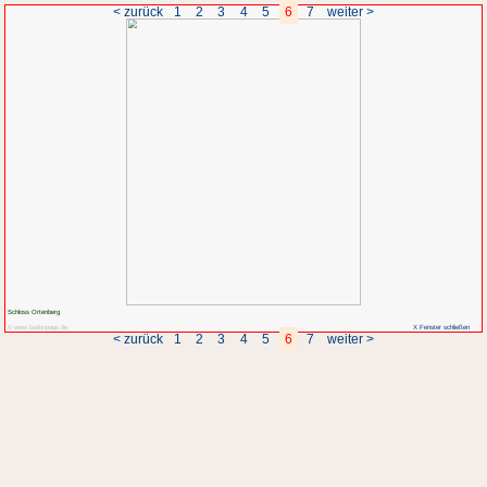
< zurück
1
2
3