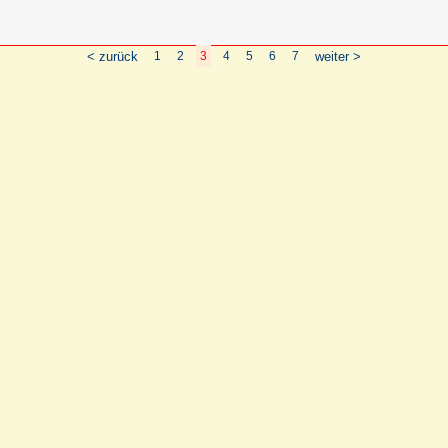
< zurück
1
2
3
4
5
6
7
weiter >