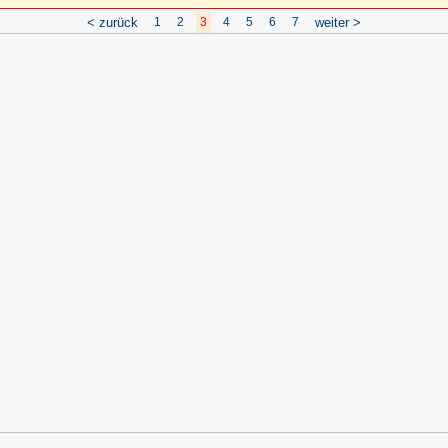
< zurück
1
2
3
4
5
6
7
weiter >