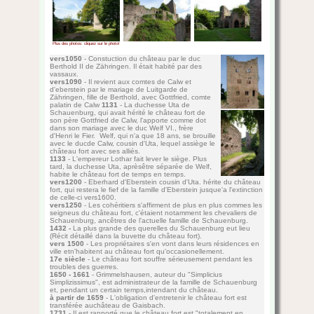
Plus des photos: cliquez sur le photo!
Burgruine oberhalb Oberkirchs
aus dem 11.Jahrhundert, erbau
Zähringen. Uta von Schauenburg
gründete das
Kloster Allerheili
Burg, 2 Wohntürme und die Sch
Ringgraben umschließt die Burg
Einkehrmöglichkeit in der Schlo
Le nom du château fort v
du moyen haut allemand "
d'observation, tour de g
Ganerbenburg, c'est à dir
plusieures familles.
La vie dans ce château fort éta
fort. Place forte remarquable, l
rempart extérieur, tandis que le
d'un fossé profond.