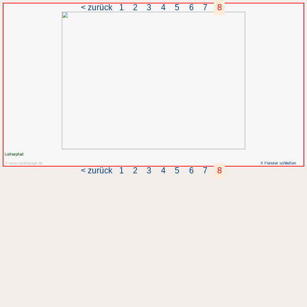
< zurück
1
2