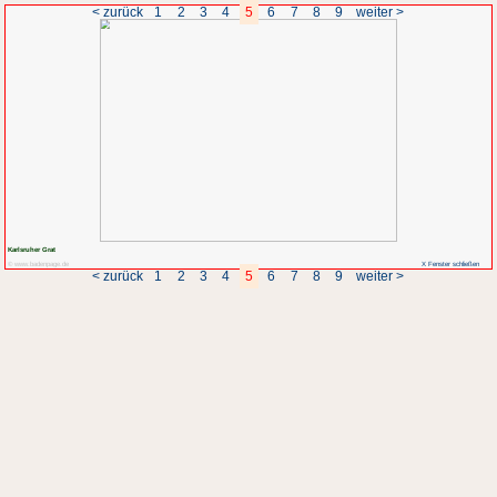
< zurück
1
2
3
4