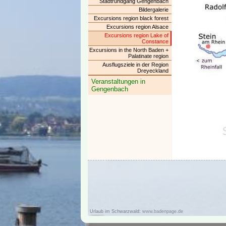
Stadtrundgang Gengenbach
Bildergalerie
Excursions region black forest
Excursions region Alsace
Excursions region Lake of
Constance
Excursions in the North Baden +
Palatinate region
Ausflugsziele in der Region
Dreyeckland
Veranstaltungen in
Gengenbach
Urlaub im Schwarzwald:
www.badenpage.de