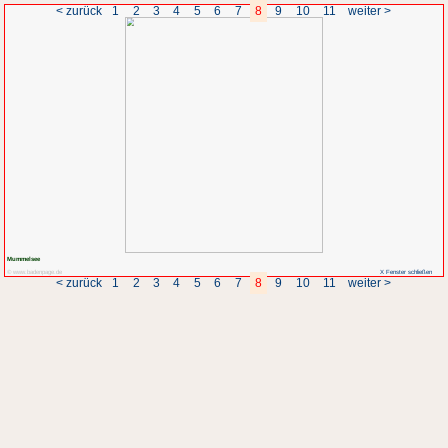
< zurück
1
2
3
4
5