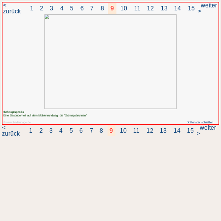
<
1
2
3
4
5
6
7
8
zurück