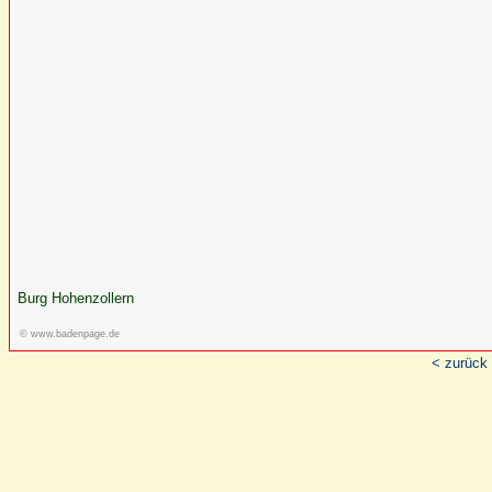
Burg Hohenzollern
© www.badenpage.de
< zurück