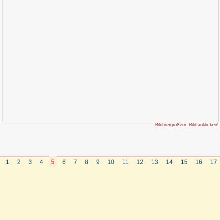
Bild vergrößern: Bild anklicken!
1
2
3
4
5
6
7
8
9
10
11
12
13
14
15
16
17