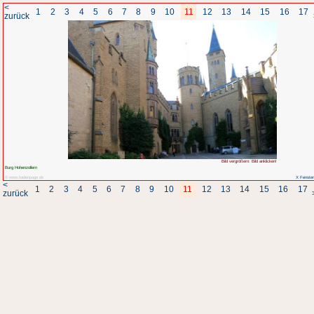
<
1
2
3
4
5
6
7
8
zurück