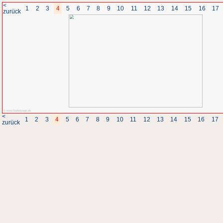
<
1
2
3
4
5
6
7
8
zurück