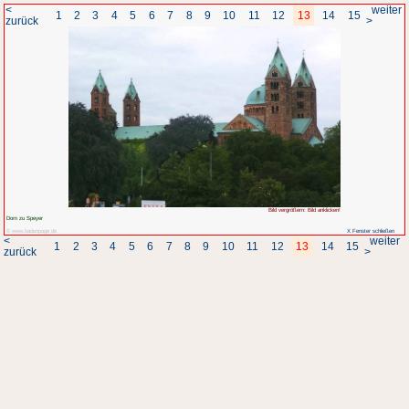
<
1
2
3
4
5
6
7
8
zurück